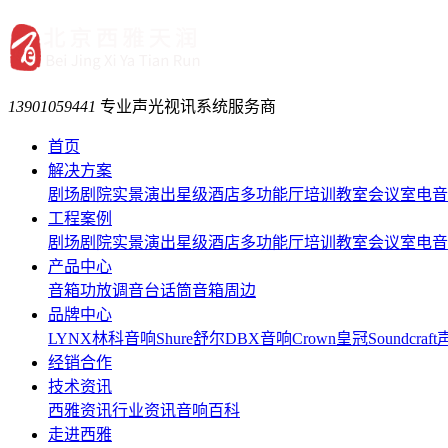
13901059441
专业声光视讯系统服务商
首页
解决方案
剧场剧院
实景演出
星级酒店
多功能厅
培训教室
会议室
电音
工程案例
剧场剧院
实景演出
星级酒店
多功能厅
培训教室
会议室
电音
产品中心
音箱
功放
调音台
话筒
音箱周边
品牌中心
LYNX林科音响
Shure舒尔
DBX音响
Crown皇冠
Soundcraf
经销合作
技术资讯
西雅资讯
行业资讯
音响百科
走进西雅