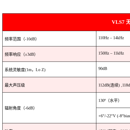
VLS7
110Hz – 14kHz
频率范围（
-10dB
）
150Hz – 11kHz
频率响应（±
3dB
）
90dB
系统灵敏度
(1m
，
Lo Z)
最大声压级
112dB(
连续
) ,118
130º
（水平）
辐射角度（
-6dB
）
+6°/-22°V (-8°bia