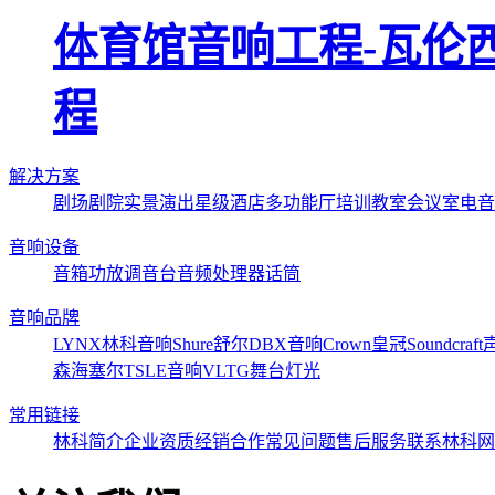
体育馆音响工程-瓦伦西
程
解决方案
剧场剧院
实景演出
星级酒店
多功能厅
培训教室
会议室
电音
音响设备
音箱
功放
调音台
音频处理器
话筒
音响品牌
LYNX林科音响
Shure舒尔
DBX音响
Crown皇冠
Soundcraf
森海塞尔
TSLE音响
VLTG舞台灯光
常用链接
林科简介
企业资质
经销合作
常见问题
售后服务
联系林科
网