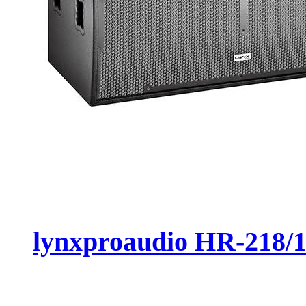
lynxproaudio HR-2