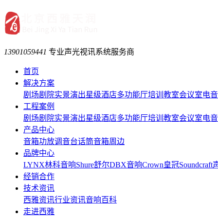
13901059441
专业声光视讯系统服务商
首页
解决方案
剧场剧院
实景演出
星级酒店
多功能厅
培训教室
会议室
电音
工程案例
剧场剧院
实景演出
星级酒店
多功能厅
培训教室
会议室
电音
产品中心
音箱
功放
调音台
话筒
音箱周边
品牌中心
LYNX林科音响
Shure舒尔
DBX音响
Crown皇冠
Soundcraf
经销合作
技术资讯
西雅资讯
行业资讯
音响百科
走进西雅