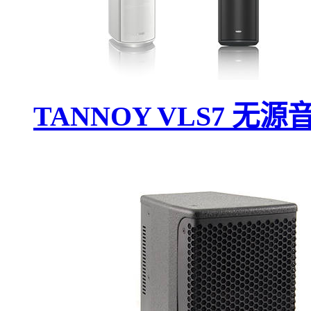
TANNOY VLS7 无