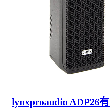
lynxproaudio ADP