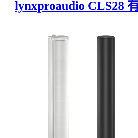
lynxproaudio CL