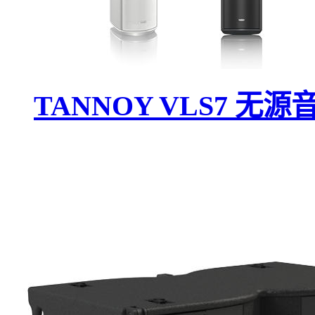
TANNOY VLS7 无