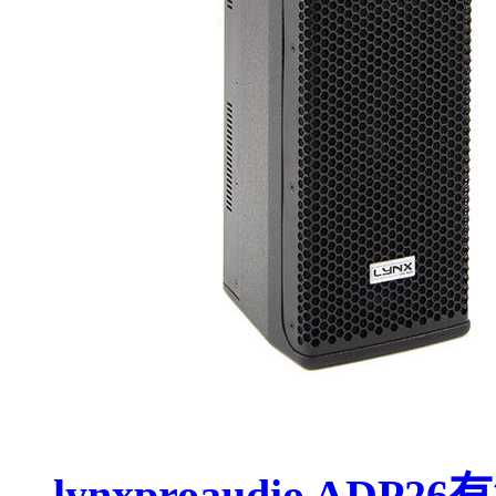
lynxproaudio ADP