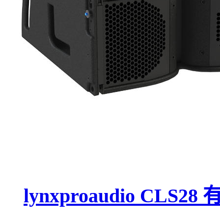
lynxproaudio CL