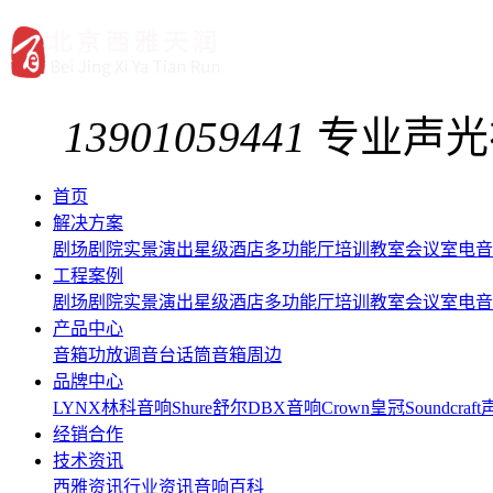
13901059441
专业声光
首页
解决方案
剧场剧院
实景演出
星级酒店
多功能厅
培训教室
会议室
电音
工程案例
剧场剧院
实景演出
星级酒店
多功能厅
培训教室
会议室
电音
产品中心
音箱
功放
调音台
话筒
音箱周边
品牌中心
LYNX林科音响
Shure舒尔
DBX音响
Crown皇冠
Soundcraf
经销合作
技术资讯
西雅资讯
行业资讯
音响百科