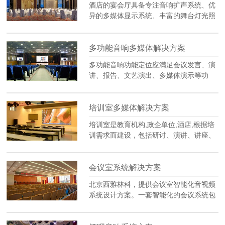
酒店的宴会厅具备专注音响扩声系统、优
异的多媒体显示系统、丰富的舞台灯光照
明系统以及智能化的集中控制系统，为举
行婚庆活动、公司聚餐、大型集会、各类
会议、学术报告、观看电影、举办中小型
多功能音响多媒体解决方案
文艺演出等活动提供优异的音质效果、清
多功能音响功能定位应满足会议发言、演
晰的画面显示以及简单便捷的集中控制。
讲、报告、文艺演出、多媒体演示等功
能。音响系统的设计主要是保证观众席内
具有足够的声压级、良好的语言清晰度、
均匀的声场、良好的音乐明晰度，人声与
培训室多媒体解决方案
音乐都要有足够的响度和平衡感，以及宽
培训室是教育机构,政企单位,酒店,根据培
频带的还原特性以适应更多样化的使用功
训需求而建设，包括研讨、演讲、讲座、
能。
小型报告,远程在线培训,双师培训等功
能，并达到国家〔或行业〕有关标准的各
项指标（规范性），简化复杂的操作提高
会议室系统解决方案
工作效率，能适合所有人士使用而不需要
北京西雅林科，提供会议室智能化音视频
具备专业知识。
系统设计方案。一套智能化的会议系统包
括：音响扩声系统、会议讨论系统、投票
表决系统、摄像自动跟踪系统、多媒体视