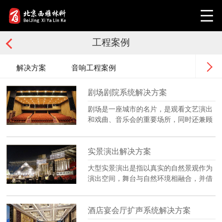
工程案例
解决方案
音响工程案例
剧场剧院系统解决方案
剧场是一座城市的名片，是观看文艺演出
和戏曲、音乐会的重要场所，同时还兼顾
会议、报告等功能。从功能上，剧场包括
歌舞剧场、话剧剧场、戏曲剧场、音乐
厅、木偶剧场、杂技场，多功能礼堂等。
实景演出解决方案
大型实景演出是指以真实的自然景观作为
演出空间，舞台与自然环境相融合，并借
用“声”、“光”、“视”等多媒体技术手段、集
歌唱、舞蹈、戏剧等艺术形式为一体的大
型演出形式。
酒店宴会厅扩声系统解决方案