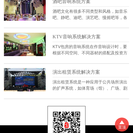
频系统以及网络视频会议系统等。同时还
酒吧音响系统方案
需要配置中控系统，实现一键呈现的智能
酒吧文化有很多不同类型和风格，如音乐
场景功能。
吧、静吧、迪吧、演艺吧、慢摇吧等，各
种类型的酒吧风格设计都融合了前沿潮流
元素，引入硬核设备，打造科技感十足的
神秘空间，每当夜幕降临，DJ、音乐、美
KTV音响系统解决方案
酒...一场场电音派对为浪漫之夜带来满满
KTV包房的音响系统在作音响设计时，要
热情与十足活力。
根据不同空间、不同器材的搭配及投资方
对音色的要求和投资额，必须考虑全面，
选择多种款式音响设备，合理搭配器材，
包房的主要消费群体是唱歌娱乐的，为带
演出租赁系统解决方案
动商机，需要效果优良、满足各层面客人
演出租赁系统是一种应用于公共场所演出
消费要求。
的扩声系统，如体育场（馆）、广场、剧
场、礼堂等演出，要面对较远的扩声距离
需求和较高的环境噪音，因而对专业演出
音箱应具有足够的声压、良好的清晰度与
频率响应都提出了一定的需求。
置顶